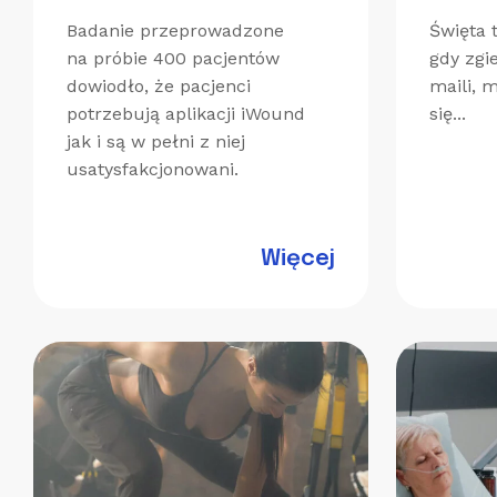
Badanie przeprowadzone
Święta 
na próbie 400 pacjentów
gdy zgi
dowiodło, że pacjenci
maili, 
potrzebują aplikacji iWound
się...
jak i są w pełni z niej
usatysfakcjonowani.
Więcej