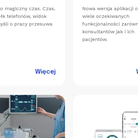
to magiczny czas. Czas,
Nowa wersja aplikacji o
ełk telefonów, widok
wiele oczekiwanych
myśli o pracy przesuwa
funkcjonalności zarówn
konsultantów jak i ich
pacjentów.
Więcej