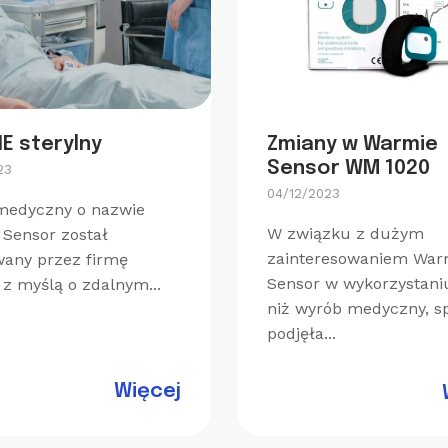
E sterylny
Zmiany w Warmie
Sensor WM 1020
23
04/12/2023
medyczny o nazwie
W związku z dużym
Sensor został
zainteresowaniem War
any przez firmę
Sensor w wykorzystani
z myślą o zdalnym...
niż wyrób medyczny, s
podjęła...
Więcej