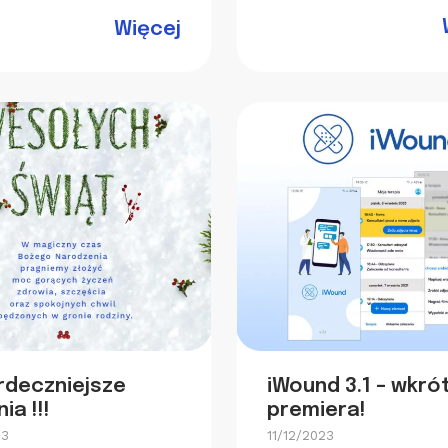
Więcej
rdeczniejsze
iWound 3.1 – wkró
ia !!!
premiera!
23
11/12/2023