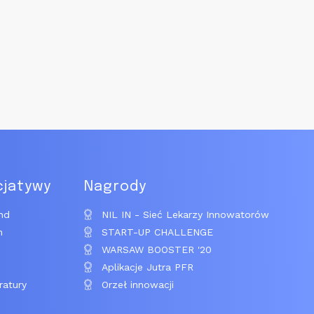
cjatywy
Nagrody
nd
NIL IN - Sieć Lekarzy Innowatorów
n
START-UP CHALLENGE
WARSAW BOOSTER '20
Aplikacje Jutra PFR
ratury
Orzeł innowacji