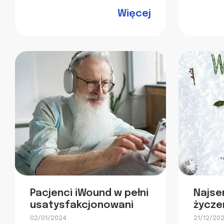
Więcej
Pacjenci iWound w pełni
Najse
usatysfakcjonowani
życzen
02/01/2024
21/12/20