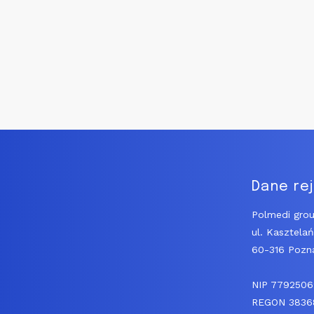
Pagination
Dane re
Polmedi grou
ul. Kasztela
60-316 Pozn
NIP 779250
REGON 3836