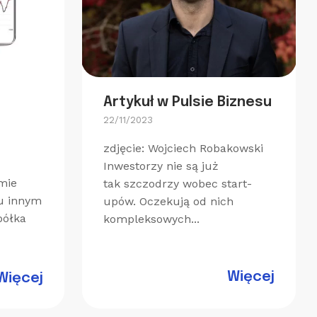
Artykuł w Pulsie Biznesu
22/11/2023
zdjęcie: Wojciech Robakowski
Inwestorzy nie są już
mie
tak szczodrzy wobec start-
u innym
upów. Oczekują od nich
półka
kompleksowych...
Więcej
Więcej