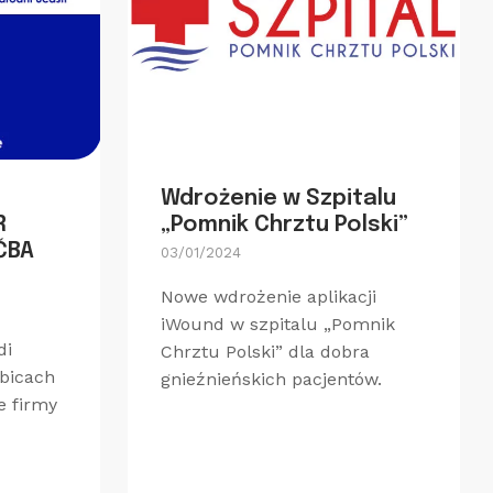
Wdrożenie w Szpitalu
R
„Pomnik Chrztu Polski”
ČBA
03/01/2024
Nowe wdrożenie aplikacji
iWound w szpitalu „Pomnik
di
Chrztu Polski” dla dobra
ubicach
gnieźnieńskich pacjentów.
e firmy