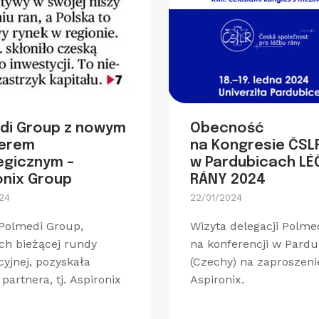
di Group z nowym
Obecność
nerem
na Kongresie ČSL
egicznym –
w Pardubicach LÉ
onix Group
RÁNY 2024
24
22/01/2024
Polmedi Group,
Wizyta delegacji Polme
h bieżącej rundy
na konferencji w Pard
cyjnej, pozyskała
(Czechy) na zaproszeni
partnera, tj. Aspironix
Aspironix.