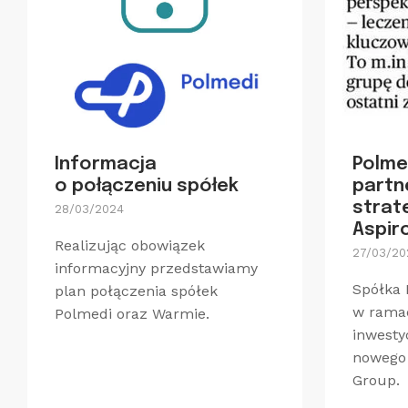
Informacja
Polme
o połączeniu spółek
part
strat
28/03/2024
Aspir
Realizując obowiązek
27/03/20
informacyjny przedstawiamy
Spółka 
plan połączenia spółek
w ramac
Polmedi oraz Warmie.
inwesty
nowego 
Group.