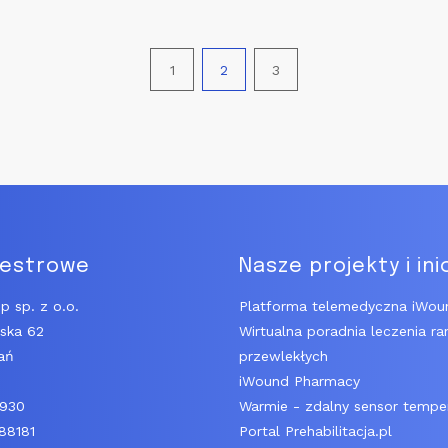
1
2
3
jestrowe
Nasze projekty i ini
p sp. z o.o.
Platforma telemedyczna iWou
ńska 62
Wirtualna poradnia leczenia ra
ań
przewlekłych
iWound Pharmacy
6930
Warmie - zdalny sensor tempe
88181
Portal Prehabilitacja.pl