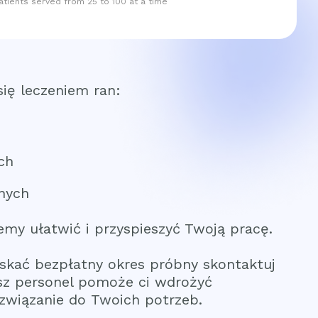
atients served from 25 to 100 at a time
się leczeniem ran:
ch
znych
my ułatwić i przyspieszyć Twoją pracę.
yskać bezpłatny okres próbny skontaktuj
asz personel pomoże ci wdrożyć
związanie do Twoich potrzeb.