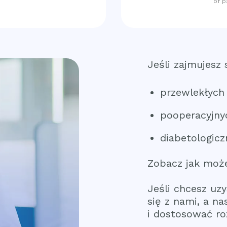
of p
Jeśli zajmujesz 
przewlekłych
pooperacyjny
diabetologic
Zobacz jak może
Jeśli chcesz uz
się z nami, a n
i dostosować ro