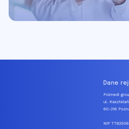
Dane re
Polmedi grou
ul. Kasztela
60-316 Pozn
NIP 779250