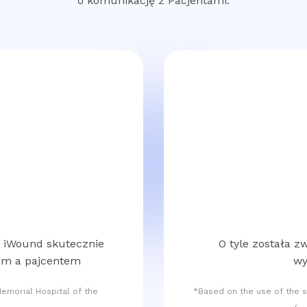
o komunikację z Pacjentami.
u iWound skutecznie
O tyle została z
zem a pajcentem
wy
emorial Hospital of the
*Based on the use of the s