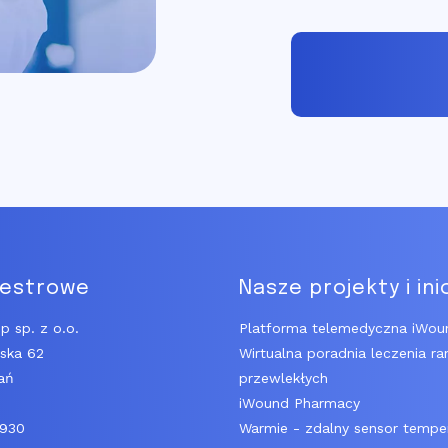
jestrowe
Nasze projekty i ini
p sp. z o.o.
Platforma telemedyczna iWou
ńska 62
Wirtualna poradnia leczenia ra
ań
przewlekłych
iWound Pharmacy
6930
Warmie - zdalny sensor tempe