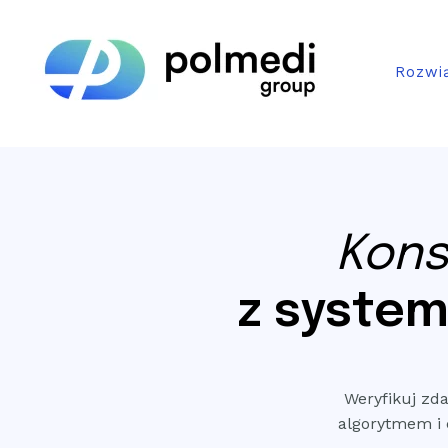
Skip
Home
to
content
Rozwi
Konsu
z syste
Weryfikuj zd
algorytmem i 