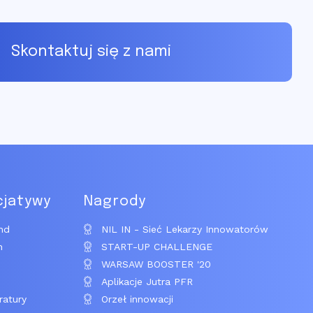
Skontaktuj się z nami
cjatywy
Nagrody
nd
NIL IN - Sieć Lekarzy Innowatorów
n
START-UP CHALLENGE
WARSAW BOOSTER '20
Aplikacje Jutra PFR
ratury
Orzeł innowacji