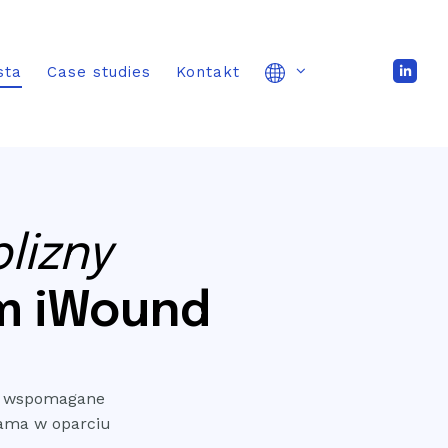
sta
Case studies
Kontakt
blizny
m iWound
ia wspomagane
sama w oparciu