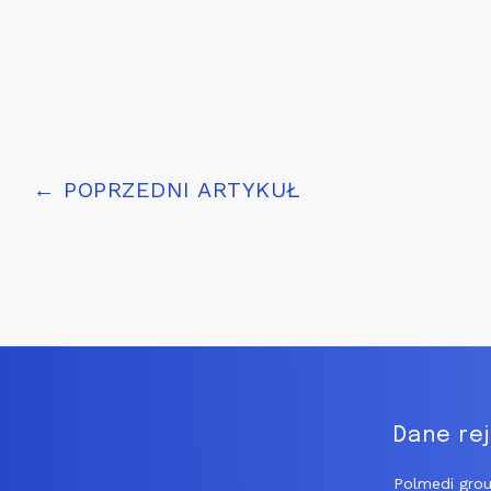
Post
← POPRZEDNI ARTYKUŁ
navigation
Dane re
Polmedi grou