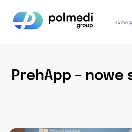
Skip
Home
to
Rozwią
content
PrehApp – nowe s