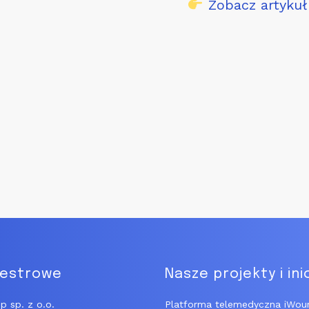
Zobacz artykuł
jestrowe
Nasze projekty i ini
p sp. z o.o.
Platforma telemedyczna iWou