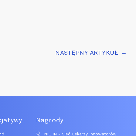
NASTĘPNY ARTYKUŁ →
cjatywy
Nagrody
nd
NIL IN - Sieć Lekarzy Innowatorów