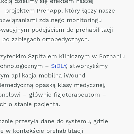
kcją dzielimy się efektem naszej
– projektem PrehApp, który łączy nasze
ozwiązaniami zdalnego monitoringu
owacyjnym podejściem do prehabilitacji
i po zabiegach ortopedycznych.
rsyteckim Szpitalem Klinicznym w Poznaniu
echnologicznym –
SiDLY
, stworzyliśmy
rym aplikacja mobilna iWound
elemedyczną opaską klasy medycznej,
onelowi – głównie fizjoterapeutom –
ch o stanie pacjenta.
nie przesyła dane do systemu, gdzie
e w kontekście prehabilitacji