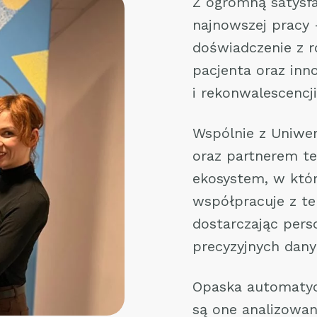
Z ogromną satysfa
najnowszej pracy 
doświadczenie z r
pacjenta oraz inn
i rekonwalescencj
Wspólnie z Uniwe
oraz partnerem t
ekosystem, w któ
współpracuje z t
dostarczając pers
precyzyjnych dany
Opaska automatycz
są one analizowan