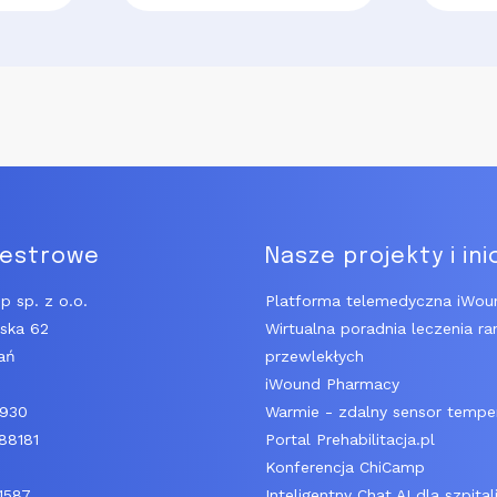
jestrowe
Nasze projekty i ini
p sp. z o.o.
Platforma telemedyczna iWou
ńska 62
Wirtualna poradnia leczenia ra
ań
przewlekłych
iWound Pharmacy
6930
Warmie - zdalny sensor tempe
88181
Portal Prehabilitacja.pl
Konferencja ChiCamp
1587
Inteligentny Chat AI dla szpital