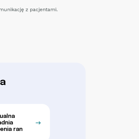
omunikację z pacjentami.
ia
ualna
adnia
enia ran