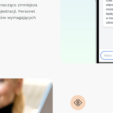
znacząco zmniejsza
estracji. Personel
ntów wymagających