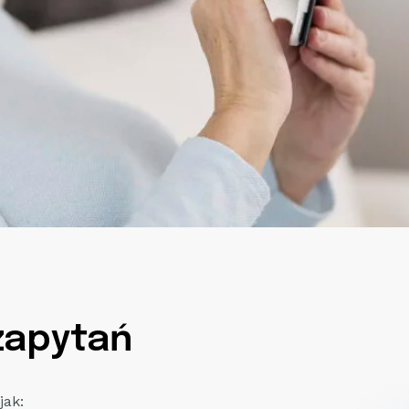
zapytań
jak: