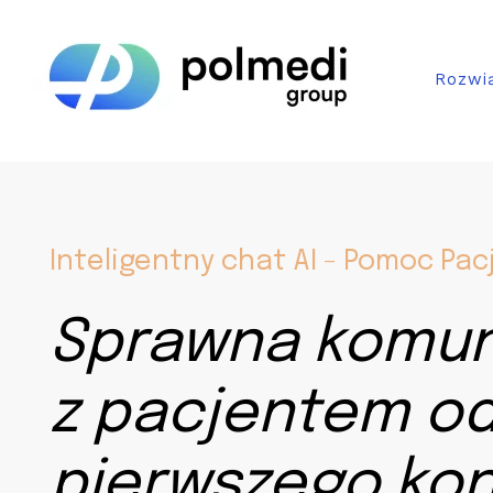
Skip
Home
to
content
Rozwi
Inteligentny chat AI - Pomoc Pa
Sprawna komun
z pacjentem o
pierwszego ko