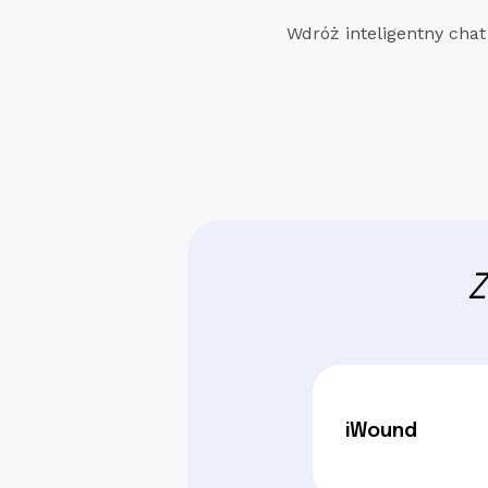
Wdróż inteligentny chat
Z
iWound