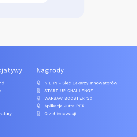
cjatywy
Nagrody
nd
NIL IN - Sieć Lekarzy Innowatorów
n
START-UP CHALLENGE
WARSAW BOOSTER '20
Aplikacje Jutra PFR
ratury
Orzeł innowacji
i