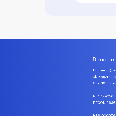
Dane re
Polmedi grou
ul. Kasztela
60-316 Pozn
NIP 779250
REGON 3836
KRS 000079