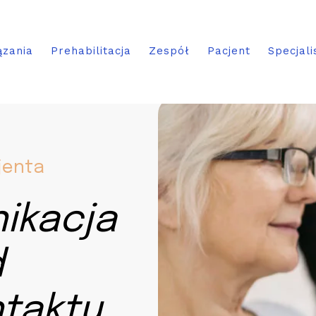
ązania
Prehabilitacja
Zespół
Pacjent
Specjali
cjenta
ikacja
d
ntaktu